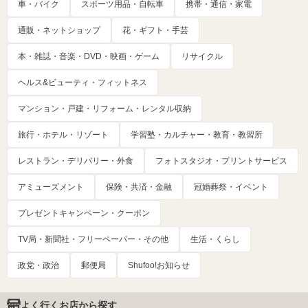
車・バイク
スポーツ用品・自転車
携帯・通信・家電
通販・ネットショップ
花・ギフト・手芸
本・雑誌・音楽・DVD・映画・ゲーム
リサイクル
ヘルス&ビューティ・フィットネス
マンション・戸建・リフォーム・レンタル収納
旅行・ホテル・リゾート
学習塾・カルチャー・教育・教習所
レストラン・デリバリー・外食
フォトスタジオ・プリントサービス
アミューズメント
保険・共済・金融
冠婚葬祭・イベント
プレゼントキャンペーン・クーポン
TV局・新聞社・フリーペーパー・その他
生活・くらし
政党・政治
郵便局
Shufoo!お知らせ
よく行くお店から探す