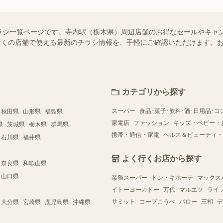
ラシ一覧ページです。寺内駅（栃木県）周辺店舗のお得なセールやキャ
ではお近くの店舗で使える最新のチラシ情報を、手軽にご確認いただけます
カテゴリから探す
スーパー
食品･菓子･飲料･酒･日用品･コ
秋田県
山形県
福島県
家電店
ファッション
キッズ・ベビー・
県
茨城県
栃木県
群馬県
携帯・通信・家電
ヘルス＆ビューティ・
石川県
福井県
よく行くお店から探す
奈良県
和歌山県
山口県
業務スーパー
ドン・キホーテ
マックス
イトーヨーカドー
万代
マルエツ
ライ
サミット
コープこうべ
バロー
三和
デ
大分県
宮崎県
鹿児島県
沖縄県