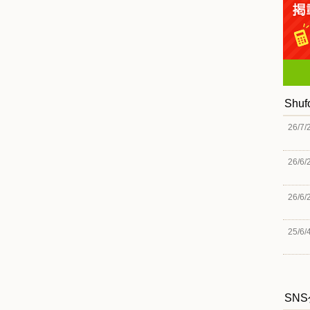
Shu
26/7/
26/6/
26/6/
25/6/
SN