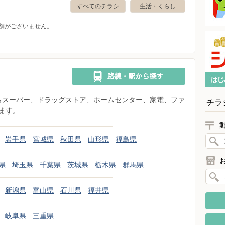
すべてのチラシ
生活・くらし
舗がございません。
県からスーパー、ドラッグストア、ホームセンター、家電、ファ
チラ
ます。
岩手県
宮城県
秋田県
山形県
福島県
県
埼玉県
千葉県
茨城県
栃木県
群馬県
新潟県
富山県
石川県
福井県
岐阜県
三重県