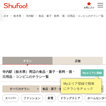
お気に入り
から探す
栃木県
寺内駅
食品・菓子・飲料・酒・日用品・コンビニのチラシ一覧
チラシ
店舗
寺内駅（栃木県）周辺の食品・菓子・飲料・酒・
Myエリアに登録
日用品・コンビニのチラシ一覧
Myエリア登録で簡単
にチラシをチェック
すべてのチラシ
食品・菓子・飲料・酒・日用品・コンビニ
新着順
スーパー
ファッション
家電
ドラッグストア
ホームセンタ