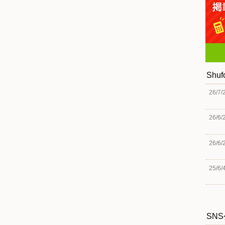
Shu
26/7/
26/6/
26/6/
25/6/
SN