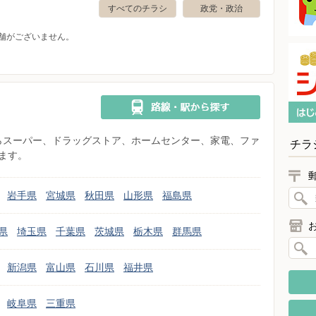
すべてのチラシ
政党・政治
舗がございません。
県からスーパー、ドラッグストア、ホームセンター、家電、ファ
チラ
ます。
岩手県
宮城県
秋田県
山形県
福島県
県
埼玉県
千葉県
茨城県
栃木県
群馬県
新潟県
富山県
石川県
福井県
岐阜県
三重県