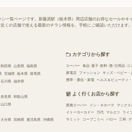
ラシ一覧ページです。新藤原駅（栃木県）周辺店舗のお得なセールやキ
）ではお近くの店舗で使える最新のチラシ情報を、手軽にご確認いただけま
カテゴリから探す
スーパー
食品･菓子･飲料･酒･日用品･コ
秋田県
山形県
福島県
家電店
ファッション
キッズ・ベビー・
県
茨城県
栃木県
群馬県
携帯・通信・家電
ヘルス＆ビューティ・
石川県
福井県
よく行くお店から探す
奈良県
和歌山県
山口県
業務スーパー
ドン・キホーテ
マックス
イトーヨーカドー
万代
マルエツ
ライ
サミット
コープこうべ
バロー
三和
デ
大分県
宮崎県
鹿児島県
沖縄県