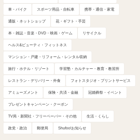
車・バイク
スポーツ用品・自転車
携帯・通信・家電
通販・ネットショップ
花・ギフト・手芸
本・雑誌・音楽・DVD・映画・ゲーム
リサイクル
ヘルス&ビューティ・フィットネス
マンション・戸建・リフォーム・レンタル収納
旅行・ホテル・リゾート
学習塾・カルチャー・教育・教習所
レストラン・デリバリー・外食
フォトスタジオ・プリントサービス
アミューズメント
保険・共済・金融
冠婚葬祭・イベント
プレゼントキャンペーン・クーポン
TV局・新聞社・フリーペーパー・その他
生活・くらし
政党・政治
郵便局
Shufoo!お知らせ