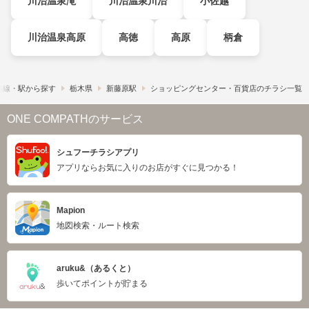
川治温泉滝
川治温泉川治
小佐越
川治温泉高原
高徳
高原
柄倉
路線・駅から探す
栃木県
新藤原駅
ショッピングセンター・百貨店のチラシ一覧
ONE COMPATHのサービス
シュフーチラシアプリ
アプリならお気に入りのお店がすぐに見つかる！
Mapion
地図検索・ルート検索
aruku&（あるくと）
歩いてポイントが貯まる