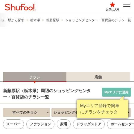
お気に入り
路線・駅から探す
栃木県
新藤原駅
ショッピングセンター・百貨店のチラシ一覧
チラシ
店舗
新藤原駅（栃木県）周辺のショッピングセンタ
Myエリアに登録
ー・百貨店のチラシ一覧
Myエリア登録で簡単
にチラシをチェック
すべてのチラシ
ショッピングセンター・百貨店
新着順
スーパー
ファッション
家電
ドラッグストア
ホームセンタ