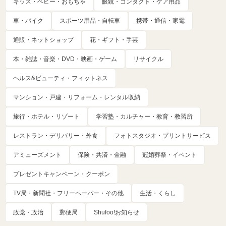
キッズ・ベビー・おもちゃ
眼鏡・コンタクト・ケア用品
車・バイク
スポーツ用品・自転車
携帯・通信・家電
通販・ネットショップ
花・ギフト・手芸
本・雑誌・音楽・DVD・映画・ゲーム
リサイクル
ヘルス&ビューティ・フィットネス
マンション・戸建・リフォーム・レンタル収納
旅行・ホテル・リゾート
学習塾・カルチャー・教育・教習所
レストラン・デリバリー・外食
フォトスタジオ・プリントサービス
アミューズメント
保険・共済・金融
冠婚葬祭・イベント
プレゼントキャンペーン・クーポン
TV局・新聞社・フリーペーパー・その他
生活・くらし
政党・政治
郵便局
Shufoo!お知らせ