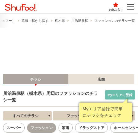
お気に入り
​（シュフー）
路線・駅から探す
栃木県
川治温泉駅
ファッションのチラシ一覧
チラシ
店舗
川治温泉駅（栃木県）周辺のファッションのチラ
Myエリアに登録
シ一覧
Myエリア登録で簡単
にチラシをチェック
すべてのチラシ
ファッション
新着順
スーパー
ファッション
家電
ドラッグストア
ホームセンタ