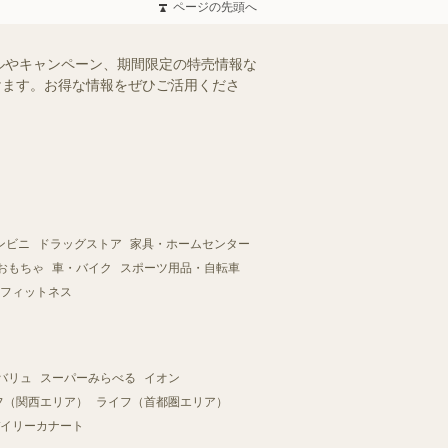
ページの先頭へ
ルやキャンペーン、期間限定の特売情報な
だけます。お得な情報をぜひご活用くださ
ンビニ
ドラッグストア
家具・ホームセンター
おもちゃ
車・バイク
スポーツ用品・自転車
フィットネス
バリュ
スーパーみらべる
イオン
フ（関西エリア）
ライフ（首都圏エリア）
イリーカナート