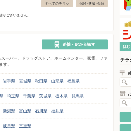
すべてのチラシ
保険･共済･金融
舗がございません。
県からスーパー、ドラッグストア、ホームセンター、家電、ファ
チラ
ます。
岩手県
宮城県
秋田県
山形県
福島県
県
埼玉県
千葉県
茨城県
栃木県
群馬県
新潟県
富山県
石川県
福井県
岐阜県
三重県