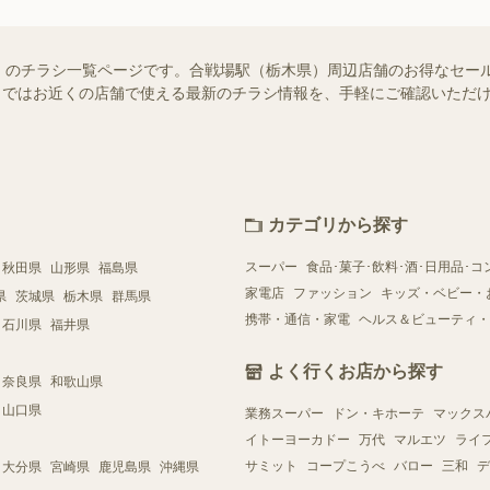
）のチラシ一覧ページです。合戦場駅（栃木県）周辺店舗のお得なセー
ュフー）ではお近くの店舗で使える最新のチラシ情報を、手軽にご確認いた
カテゴリから探す
スーパー
食品･菓子･飲料･酒･日用品･コ
秋田県
山形県
福島県
家電店
ファッション
キッズ・ベビー・
県
茨城県
栃木県
群馬県
携帯・通信・家電
ヘルス＆ビューティ・
石川県
福井県
よく行くお店から探す
奈良県
和歌山県
山口県
業務スーパー
ドン・キホーテ
マックス
イトーヨーカドー
万代
マルエツ
ライ
サミット
コープこうべ
バロー
三和
デ
大分県
宮崎県
鹿児島県
沖縄県