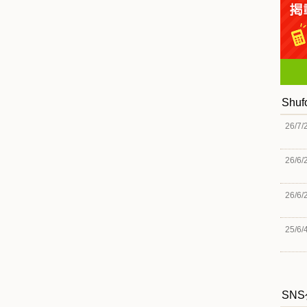
Shu
26/7/
26/6/
26/6/
25/6/
SN