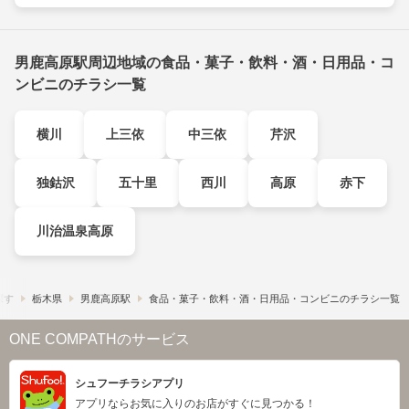
男鹿高原駅周辺地域の食品・菓子・飲料・酒・日用品・コ
ンビニのチラシ一覧
横川
上三依
中三依
芹沢
独鈷沢
五十里
西川
高原
赤下
川治温泉高原
探す
栃木県
男鹿高原駅
食品・菓子・飲料・酒・日用品・コンビニのチラシ一覧
ONE COMPATHのサービス
シュフーチラシアプリ
アプリならお気に入りのお店がすぐに見つかる！