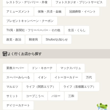
レストラン・デリバリー・外食
フォトスタジオ・プリントサービス
アミューズメント
保険・共済・金融
冠婚葬祭・イベント
プレゼントキャンペーン・クーポン
TV局・新聞社・フリーペーパー・その他
生活・くらし
政党・政治
郵便局
Shufoo!お知らせ
よく行くお店から探す
業務スーパー
ドン・キホーテ
マックスバリュ
スーパーみらべる
イオン
イトーヨーカドー
万代
マルエツ
ライフ（関西エリア）
ライフ（首都圏エリア）
サミット
コープこうべ
バロー
三和
デイリーカナート