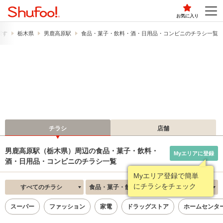
お気に入り
探す
栃木県
男鹿高原駅
食品・菓子・飲料・酒・日用品・コンビニのチラシ一覧
チラシ
店舗
男鹿高原駅（栃木県）周辺の食品・菓子・飲料・
Myエリアに登録
酒・日用品・コンビニのチラシ一覧
Myエリア登録で簡単
にチラシをチェック
すべてのチラシ
食品・菓子・飲料・酒・日用品・コンビニ
新着順
スーパー
ファッション
家電
ドラッグストア
ホームセンタ