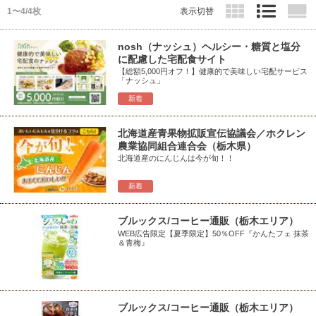
1〜4/4枚
表示切替
nosh（ナッシュ）ヘルシー・糖質と塩分
に配慮した宅配食サイト
【総額5,000円オフ！】健康的で美味しい宅配サービス
「ナッシュ」
新着
北海道産青果物拡販宣伝協議会／ホクレン
農業協同組合連合会（栃木県）
北海道産のにんじんは今が旬！！
新着
ブルックス/コーヒー通販（栃木エリア）
WEB広告限定【夏季限定】50％OFF『かんたフェ 抹茶
＆青梅』
ブルックス/コーヒー通販（栃木エリア）