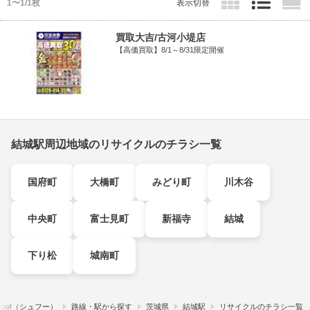
1〜1/1枚
表示切替
買取大吉/古河小堤店
【高価買取】8/1～8/31限定開催
結城駅周辺地域のリサイクルのチラシ一覧
国府町
大橋町
みどり町
川木谷
中央町
富士見町
新福寺
結城
下り松
城南町
foo!​（シュフー）
路線・駅から探す
茨城県
結城駅
リサイクルのチラシ一覧