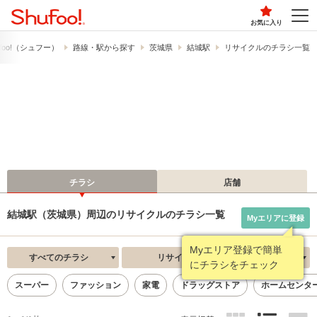
お気に入り
foo!​（シュフー）
路線・駅から探す
茨城県
結城駅
リサイクルのチラシ一覧
チラシ
店舗
結城駅（茨城県）周辺のリサイクルのチラシ一覧
Myエリアに登録
Myエリア登録で簡単
すべてのチラシ
リサイクル
新着順
にチラシをチェック
スーパー
ファッション
家電
ドラッグストア
ホームセンタ