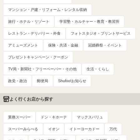
マンション・戸建・リフォーム・レンタル収納
旅行・ホテル・リゾート
学習塾・カルチャー・教育・教習所
レストラン・デリバリー・外食
フォトスタジオ・プリントサービス
アミューズメント
保険・共済・金融
冠婚葬祭・イベント
プレゼントキャンペーン・クーポン
TV局・新聞社・フリーペーパー・その他
生活・くらし
政党・政治
郵便局
Shufoo!お知らせ
よく行くお店から探す
業務スーパー
ドン・キホーテ
マックスバリュ
スーパーみらべる
イオン
イトーヨーカドー
万代