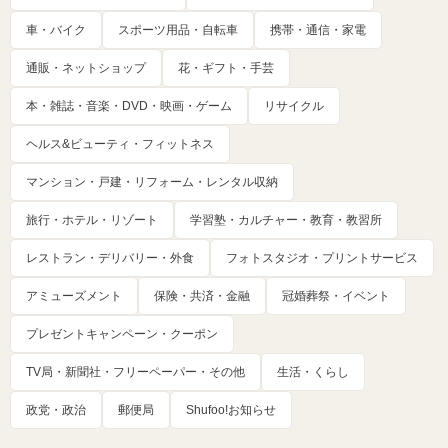
車・バイク
スポーツ用品・自転車
携帯・通信・家電
通販・ネットショップ
花・ギフト・手芸
本・雑誌・音楽・DVD・映画・ゲーム
リサイクル
ヘルス&ビューティ・フィットネス
マンション・戸建・リフォーム・レンタル収納
旅行・ホテル・リゾート
学習塾・カルチャー・教育・教習所
レストラン・デリバリー・外食
フォトスタジオ・プリントサービス
アミューズメント
保険・共済・金融
冠婚葬祭・イベント
プレゼントキャンペーン・クーポン
TV局・新聞社・フリーペーパー・その他
生活・くらし
政党・政治
郵便局
Shufoo!お知らせ