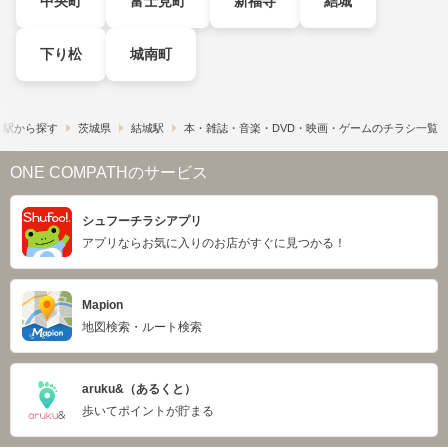
中央町
富士見町
新福寺
結城
下り松
城南町
・駅から探す
茨城県
結城駅
本・雑誌・音楽・DVD・映画・ゲームのチラシ一覧
ONE COMPATHのサービス
シュフーチラシアプリ
アプリならお気に入りのお店がすぐに見つかる！
Mapion
地図検索・ルート検索
aruku&（あるくと）
歩いてポイントが貯まる