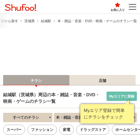
お気に入り
・駅から探す
茨城県
結城駅
本・雑誌・音楽・DVD・映画・ゲームのチラシ一覧
チラシ
店舗
結城駅（茨城県）周辺の本・雑誌・音楽・DVD・
Myエリアに登録
映画・ゲームのチラシ一覧
Myエリア登録で簡単
にチラシをチェック
すべてのチラシ
本・雑誌・音楽・DVD・映画・ゲーム
新着順
スーパー
ファッション
家電
ドラッグストア
ホームセンタ