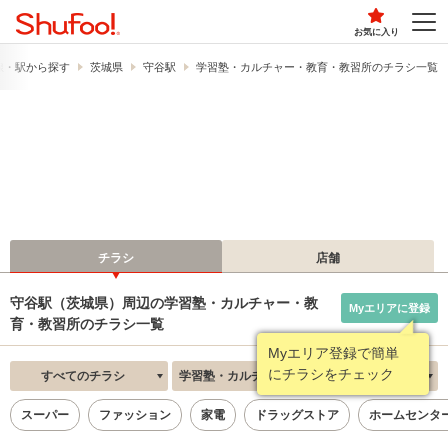
お気に入り
線・駅から探す
茨城県
守谷駅
学習塾・カルチャー・教育・教習所のチラシ一覧
チラシ
店舗
守谷駅（茨城県）周辺の学習塾・カルチャー・教
Myエリアに登録
育・教習所のチラシ一覧
Myエリア登録で簡単
にチラシをチェック
すべてのチラシ
学習塾・カルチャー・教育・教習所
新着順
スーパー
ファッション
家電
ドラッグストア
ホームセンタ