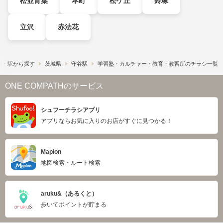
松並青葉
本町
松ケ丘
鈴塚
立沢
赤法花
線・駅から探す
茨城県
守谷駅
学習塾・カルチャー・教育・教習所のチラシ一覧
ONE COMPATHのサービス
シュフーチラシアプリ
アプリならお気に入りのお店がすぐに見つかる！
Mapion
地図検索・ルート検索
aruku&（あるくと）
歩いてポイントが貯まる