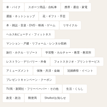
車・バイク
スポーツ用品・自転車
携帯・通信・家電
通販・ネットショップ
花・ギフト・手芸
本・雑誌・音楽・DVD・映画・ゲーム
リサイクル
ヘルス&ビューティ・フィットネス
マンション・戸建・リフォーム・レンタル収納
旅行・ホテル・リゾート
学習塾・カルチャー・教育・教習所
レストラン・デリバリー・外食
フォトスタジオ・プリントサービス
アミューズメント
保険・共済・金融
冠婚葬祭・イベント
プレゼントキャンペーン・クーポン
TV局・新聞社・フリーペーパー・その他
生活・くらし
政党・政治
郵便局
Shufoo!お知らせ