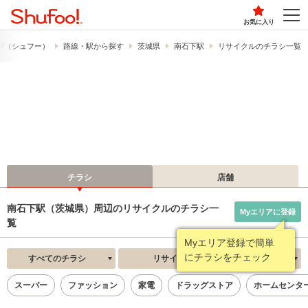
お気に入り
o!​（シュフー）
路線・駅から探す
茨城県
南石下駅
リサイクルのチラシ一覧
チラシ
店舗
南石下駅（茨城県）周辺のリサイクルのチラシ一
Myエリアに登録
覧
Myエリア登録で簡単
にチラシをチェック
すべてのチラシ
リサイクル
新着順
スーパー
ファッション
家電
ドラッグストア
ホームセンタ