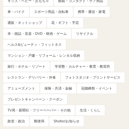
キッズ・ベビー・おもちゃ
眼鏡・コンタクト・ケア用品
車・バイク
スポーツ用品・自転車
携帯・通信・家電
通販・ネットショップ
花・ギフト・手芸
本・雑誌・音楽・DVD・映画・ゲーム
リサイクル
ヘルス&ビューティ・フィットネス
マンション・戸建・リフォーム・レンタル収納
旅行・ホテル・リゾート
学習塾・カルチャー・教育・教習所
レストラン・デリバリー・外食
フォトスタジオ・プリントサービス
アミューズメント
保険・共済・金融
冠婚葬祭・イベント
プレゼントキャンペーン・クーポン
TV局・新聞社・フリーペーパー・その他
生活・くらし
政党・政治
郵便局
Shufoo!お知らせ