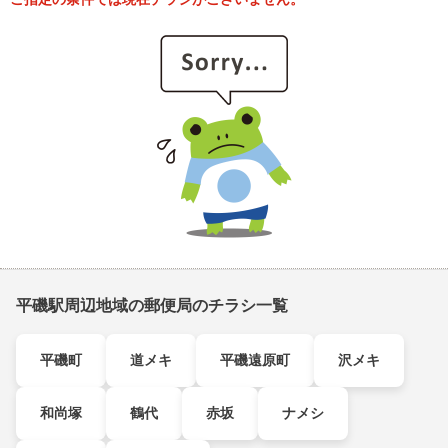
平磯駅周辺地域の郵便局のチラシ一覧
平磯町
道メキ
平磯遠原町
沢メキ
和尚塚
鶴代
赤坂
ナメシ