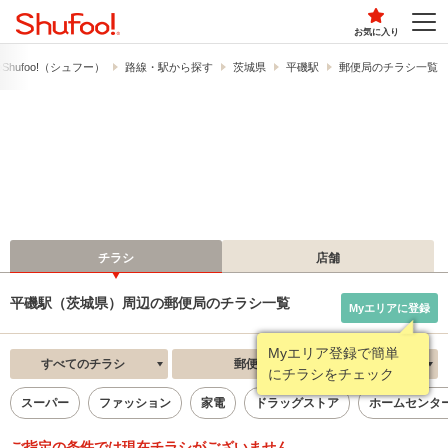
お気に入り
hufoo!​（シュフー）
路線・駅から探す
茨城県
平磯駅
郵便局のチラシ一覧
チラシ
店舗
平磯駅（茨城県）周辺の郵便局のチラシ一覧
Myエリアに登録
Myエリア登録で簡単
すべてのチラシ
郵便局
新着順
にチラシをチェック
スーパー
ファッション
家電
ドラッグストア
ホームセンタ
ご指定の条件では現在チラシがございません。