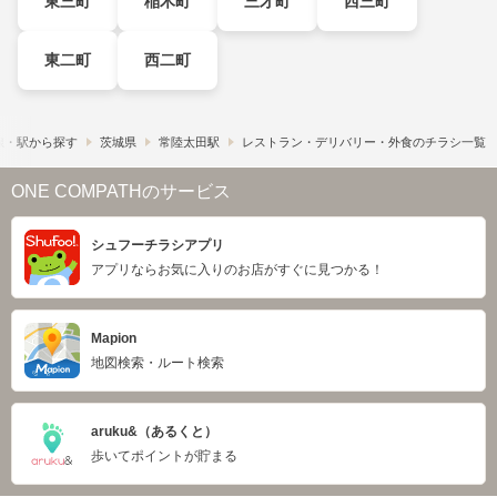
東三町
稲木町
三才町
西三町
東二町
西二町
線・駅から探す
茨城県
常陸太田駅
レストラン・デリバリー・外食のチラシ一覧
ONE COMPATHのサービス
シュフーチラシアプリ
アプリならお気に入りのお店がすぐに見つかる！
Mapion
地図検索・ルート検索
aruku&（あるくと）
歩いてポイントが貯まる