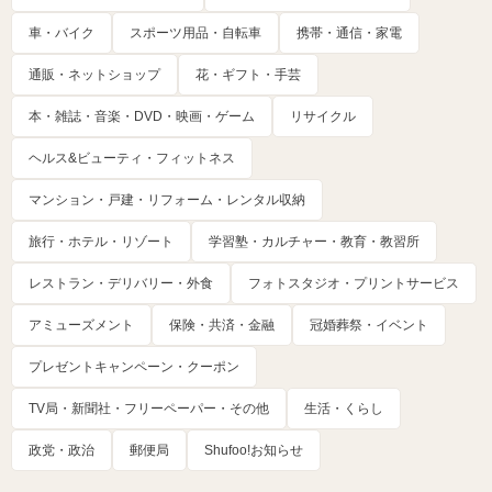
車・バイク
スポーツ用品・自転車
携帯・通信・家電
通販・ネットショップ
花・ギフト・手芸
本・雑誌・音楽・DVD・映画・ゲーム
リサイクル
ヘルス&ビューティ・フィットネス
マンション・戸建・リフォーム・レンタル収納
旅行・ホテル・リゾート
学習塾・カルチャー・教育・教習所
レストラン・デリバリー・外食
フォトスタジオ・プリントサービス
アミューズメント
保険・共済・金融
冠婚葬祭・イベント
プレゼントキャンペーン・クーポン
TV局・新聞社・フリーペーパー・その他
生活・くらし
政党・政治
郵便局
Shufoo!お知らせ