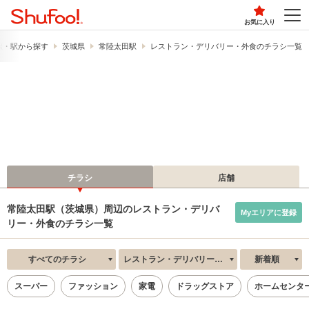
お気に入り
線・駅から探す
茨城県
常陸太田駅
レストラン・デリバリー・外食のチラシ一覧
チラシ
店舗
常陸太田駅（茨城県）周辺のレストラン・デリバ
Myエリアに登録
リー・外食のチラシ一覧
すべてのチラシ
レストラン・デリバリー・外食
新着順
スーパー
ファッション
家電
ドラッグストア
ホームセンタ