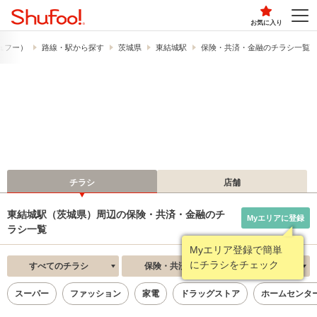
お気に入り
シュフー）
路線・駅から探す
茨城県
東結城駅
保険・共済・金融のチラシ一覧
チラシ
店舗
東結城駅（茨城県）周辺の保険・共済・金融のチ
Myエリアに登録
ラシ一覧
Myエリア登録で簡単
にチラシをチェック
すべてのチラシ
保険・共済・金融
新着順
スーパー
ファッション
家電
ドラッグストア
ホームセンタ