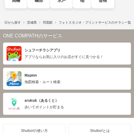
高幡
磯部
水戸
稲
曽根
線・駅から探す
茨城県
羽黒駅
フォトスタジオ・プリントサービスのチラシ一覧
ONE COMPATHのサービス
シュフーチラシアプリ
アプリならお気に入りのお店がすぐに見つかる！
Mapion
地図検索・ルート検索
aruku&（あるくと）
歩いてポイントが貯まる
Shufoo!の使い方
Shufoo!とは