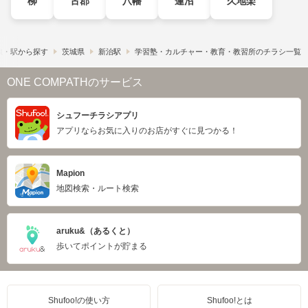
柳
古郡
八幡
蓮沼
久地楽
線・駅から探す
茨城県
新治駅
学習塾・カルチャー・教育・教習所のチラシ一覧
ONE COMPATHのサービス
シュフーチラシアプリ
アプリならお気に入りのお店がすぐに見つかる！
Mapion
地図検索・ルート検索
aruku&（あるくと）
歩いてポイントが貯まる
Shufoo!の使い方
Shufoo!とは