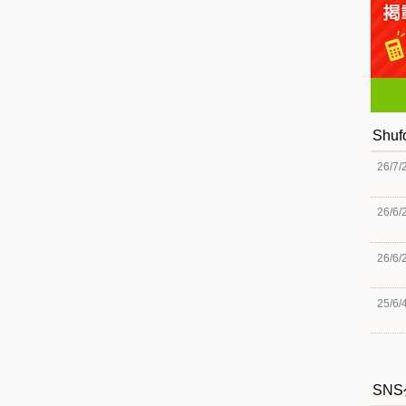
Shu
26/7/
26/6/
26/6/
25/6/
SN