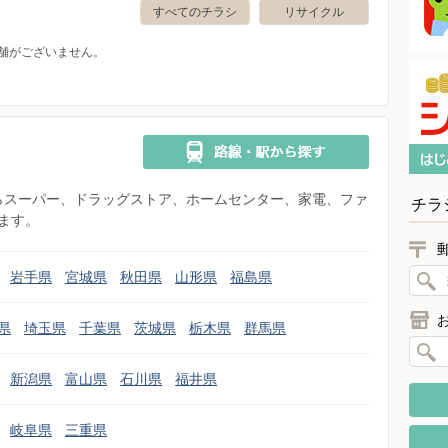
すべてのチラシ
リサイクル
舗がございません。
県からスーパー、ドラッグストア、ホームセンター、家電、ファ
チラ
ます。
岩手県
宮城県
秋田県
山形県
福島県
県
埼玉県
千葉県
茨城県
栃木県
群馬県
新潟県
富山県
石川県
福井県
岐阜県
三重県