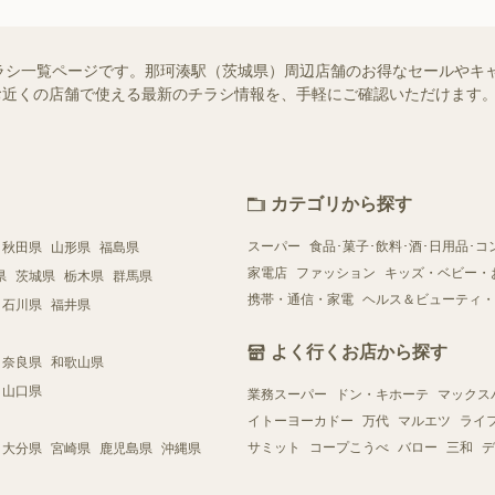
ラシ一覧ページです。那珂湊駅（茨城県）周辺店舗のお得なセールやキ
）ではお近くの店舗で使える最新のチラシ情報を、手軽にご確認いただけま
カテゴリから探す
スーパー
食品･菓子･飲料･酒･日用品･コ
秋田県
山形県
福島県
家電店
ファッション
キッズ・ベビー・
県
茨城県
栃木県
群馬県
携帯・通信・家電
ヘルス＆ビューティ・
石川県
福井県
よく行くお店から探す
奈良県
和歌山県
山口県
業務スーパー
ドン・キホーテ
マックス
イトーヨーカドー
万代
マルエツ
ライ
サミット
コープこうべ
バロー
三和
デ
大分県
宮崎県
鹿児島県
沖縄県