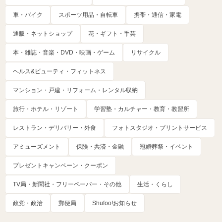
車・バイク
スポーツ用品・自転車
携帯・通信・家電
通販・ネットショップ
花・ギフト・手芸
本・雑誌・音楽・DVD・映画・ゲーム
リサイクル
ヘルス&ビューティ・フィットネス
マンション・戸建・リフォーム・レンタル収納
旅行・ホテル・リゾート
学習塾・カルチャー・教育・教習所
レストラン・デリバリー・外食
フォトスタジオ・プリントサービス
アミューズメント
保険・共済・金融
冠婚葬祭・イベント
プレゼントキャンペーン・クーポン
TV局・新聞社・フリーペーパー・その他
生活・くらし
政党・政治
郵便局
Shufoo!お知らせ