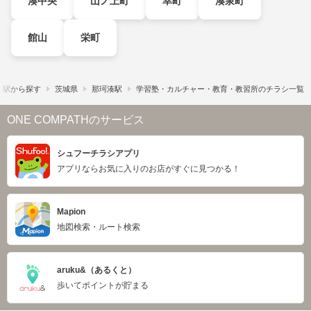
湊中央
山ノ上町
幸町
湊泉町
館山
栄町
・駅から探す
茨城県
那珂湊駅
学習塾・カルチャー・教育・教習所のチラシ一覧
ONE COMPATHのサービス
シュフーチラシアプリ
アプリならお気に入りのお店がすぐに見つかる！
Mapion
地図検索・ルート検索
aruku&（あるくと）
歩いてポイントが貯まる