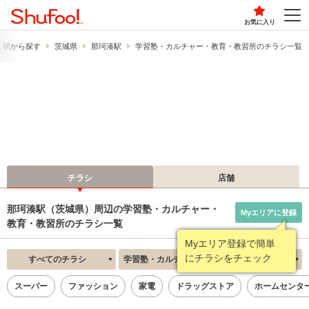
お気に入り
・駅から探す
茨城県
那珂湊駅
学習塾・カルチャー・教育・教習所のチラシ一覧
チラシ
店舗
那珂湊駅（茨城県）周辺の学習塾・カルチャー・
Myエリアに登録
教育・教習所のチラシ一覧
Myエリア登録で簡単
にチラシをチェック
すべてのチラシ
学習塾・カルチャー・教育・教習所
新着順
スーパー
ファッション
家電
ドラッグストア
ホームセンタ