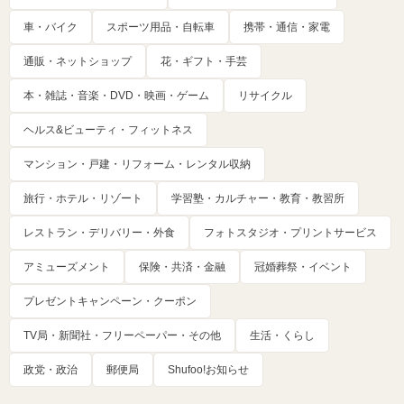
車・バイク
スポーツ用品・自転車
携帯・通信・家電
通販・ネットショップ
花・ギフト・手芸
本・雑誌・音楽・DVD・映画・ゲーム
リサイクル
ヘルス&ビューティ・フィットネス
マンション・戸建・リフォーム・レンタル収納
旅行・ホテル・リゾート
学習塾・カルチャー・教育・教習所
レストラン・デリバリー・外食
フォトスタジオ・プリントサービス
アミューズメント
保険・共済・金融
冠婚葬祭・イベント
プレゼントキャンペーン・クーポン
TV局・新聞社・フリーペーパー・その他
生活・くらし
政党・政治
郵便局
Shufoo!お知らせ