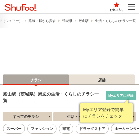
お気に入り
o!​（シュフー）
路線・駅から探す
茨城県
殿山駅
生活・くらしのチラシ一覧
チラシ
店舗
殿山駅（茨城県）周辺の生活・くらしのチラシ一
Myエリアに登録
覧
Myエリア登録で簡単
にチラシをチェック
すべてのチラシ
生活・くらし
新着順
スーパー
ファッション
家電
ドラッグストア
ホームセンタ