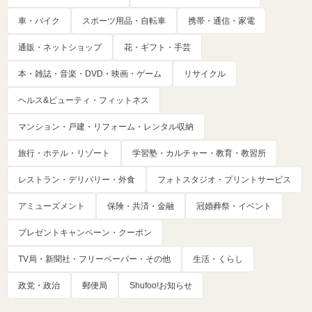
車・バイク
スポーツ用品・自転車
携帯・通信・家電
通販・ネットショップ
花・ギフト・手芸
本・雑誌・音楽・DVD・映画・ゲーム
リサイクル
ヘルス&ビューティ・フィットネス
マンション・戸建・リフォーム・レンタル収納
旅行・ホテル・リゾート
学習塾・カルチャー・教育・教習所
レストラン・デリバリー・外食
フォトスタジオ・プリントサービス
アミューズメント
保険・共済・金融
冠婚葬祭・イベント
プレゼントキャンペーン・クーポン
TV局・新聞社・フリーペーパー・その他
生活・くらし
政党・政治
郵便局
Shufoo!お知らせ