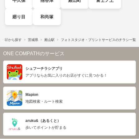
牛久保
狢谷津
殿山町
富士ノ上
廻り目
和尚塚
線・駅から探す
茨城県
殿山駅
フォトスタジオ・プリントサービスのチラシ一覧
ONE COMPATHのサービス
シュフーチラシアプリ
アプリならお気に入りのお店がすぐに見つかる！
Mapion
地図検索・ルート検索
aruku&（あるくと）
歩いてポイントが貯まる