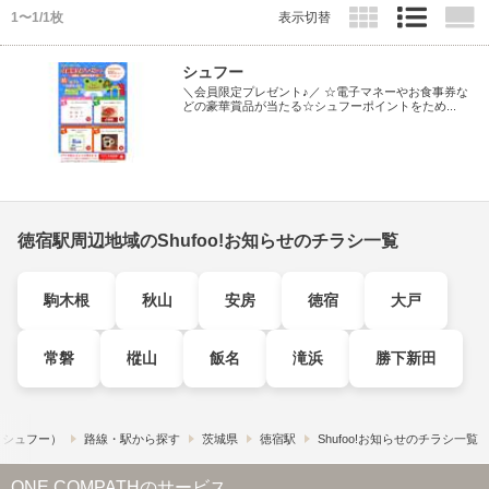
1〜1/1枚
表示切替
シュフー
＼会員限定プレゼント♪／ ☆電子マネーやお食事券な
どの豪華賞品が当たる☆シュフーポイントをため...
徳宿駅周辺地域のShufoo!お知らせのチラシ一覧
駒木根
秋山
安房
徳宿
大戸
常磐
樅山
飯名
滝浜
勝下新田
!​（シュフー）
路線・駅から探す
茨城県
徳宿駅
Shufoo!お知らせのチラシ一覧
ONE COMPATHのサービス