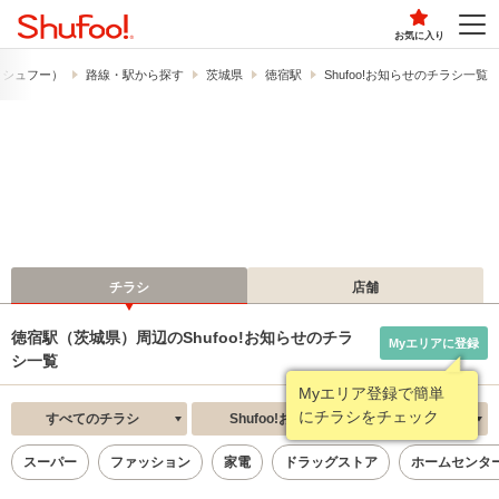
お気に入り
!​（シュフー）
路線・駅から探す
茨城県
徳宿駅
Shufoo!お知らせのチラシ一覧
チラシ
店舗
徳宿駅（茨城県）周辺のShufoo!お知らせのチラ
Myエリアに登録
シ一覧
Myエリア登録で簡単
にチラシをチェック
すべてのチラシ
Shufoo!お知らせ
新着順
スーパー
ファッション
家電
ドラッグストア
ホームセンタ