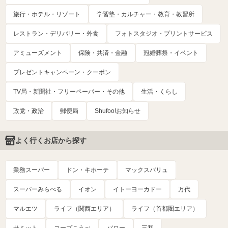
旅行・ホテル・リゾート
学習塾・カルチャー・教育・教習所
レストラン・デリバリー・外食
フォトスタジオ・プリントサービス
アミューズメント
保険・共済・金融
冠婚葬祭・イベント
プレゼントキャンペーン・クーポン
TV局・新聞社・フリーペーパー・その他
生活・くらし
政党・政治
郵便局
Shufoo!お知らせ
よく行くお店から探す
業務スーパー
ドン・キホーテ
マックスバリュ
スーパーみらべる
イオン
イトーヨーカドー
万代
マルエツ
ライフ（関西エリア）
ライフ（首都圏エリア）