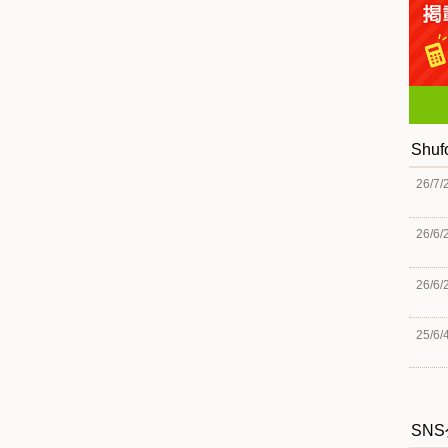
Shu
26/7/
26/6/
26/6/
25/6/
SN