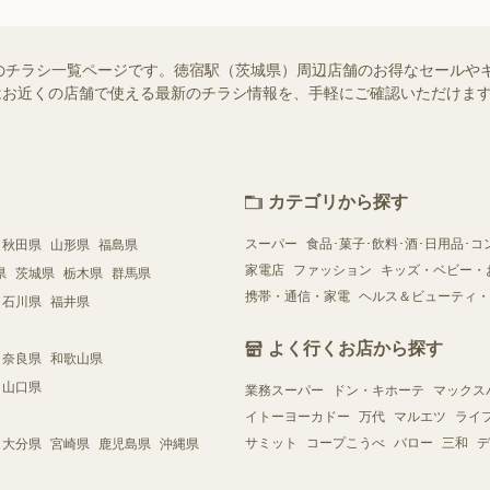
のチラシ一覧ページです。徳宿駅（茨城県）周辺店舗のお得なセールや
ー）ではお近くの店舗で使える最新のチラシ情報を、手軽にご確認いただけ
カテゴリから探す
スーパー
食品･菓子･飲料･酒･日用品･コ
秋田県
山形県
福島県
家電店
ファッション
キッズ・ベビー・
県
茨城県
栃木県
群馬県
携帯・通信・家電
ヘルス＆ビューティ・
石川県
福井県
よく行くお店から探す
奈良県
和歌山県
山口県
業務スーパー
ドン・キホーテ
マックス
イトーヨーカドー
万代
マルエツ
ライ
サミット
コープこうべ
バロー
三和
デ
大分県
宮崎県
鹿児島県
沖縄県