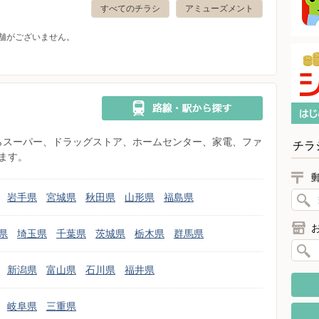
すべてのチラシ
アミューズメント
舗がございません。
県からスーパー、ドラッグストア、ホームセンター、家電、ファ
チラ
ます。
岩手県
宮城県
秋田県
山形県
福島県
県
埼玉県
千葉県
茨城県
栃木県
群馬県
新潟県
富山県
石川県
福井県
岐阜県
三重県