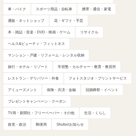
車・バイク
スポーツ用品・自転車
携帯・通信・家電
通販・ネットショップ
花・ギフト・手芸
本・雑誌・音楽・DVD・映画・ゲーム
リサイクル
ヘルス&ビューティ・フィットネス
マンション・戸建・リフォーム・レンタル収納
旅行・ホテル・リゾート
学習塾・カルチャー・教育・教習所
レストラン・デリバリー・外食
フォトスタジオ・プリントサービス
アミューズメント
保険・共済・金融
冠婚葬祭・イベント
プレゼントキャンペーン・クーポン
TV局・新聞社・フリーペーパー・その他
生活・くらし
政党・政治
郵便局
Shufoo!お知らせ