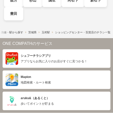
舘方
杉山
国生
向石下
新石下
豊田
路線・駅から探す
茨城県
玉村駅
ショッピングセンター・百貨店のチラシ一覧
ONE COMPATHのサービス
シュフーチラシアプリ
アプリならお気に入りのお店がすぐに見つかる！
Mapion
地図検索・ルート検索
aruku&（あるくと）
歩いてポイントが貯まる