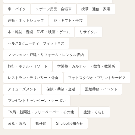
車・バイク
スポーツ用品・自転車
携帯・通信・家電
通販・ネットショップ
花・ギフト・手芸
本・雑誌・音楽・DVD・映画・ゲーム
リサイクル
ヘルス&ビューティ・フィットネス
マンション・戸建・リフォーム・レンタル収納
旅行・ホテル・リゾート
学習塾・カルチャー・教育・教習所
レストラン・デリバリー・外食
フォトスタジオ・プリントサービス
アミューズメント
保険・共済・金融
冠婚葬祭・イベント
プレゼントキャンペーン・クーポン
TV局・新聞社・フリーペーパー・その他
生活・くらし
政党・政治
郵便局
Shufoo!お知らせ