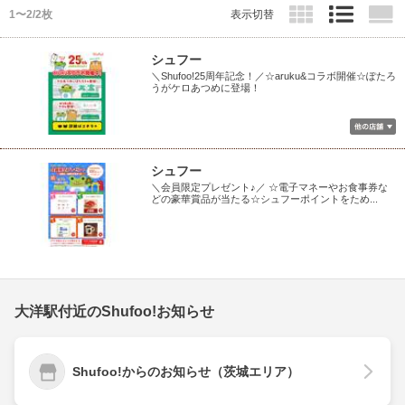
1〜2/2枚
表示切替
シュフー
＼Shufoo!25周年記念！／☆aruku&コラボ開催☆ぽたろ
うがケロあつめに登場！
シュフー
＼会員限定プレゼント♪／ ☆電子マネーやお食事券な
どの豪華賞品が当たる☆シュフーポイントをため...
大洋駅付近のShufoo!お知らせ
Shufoo!からのお知らせ（茨城エリア）