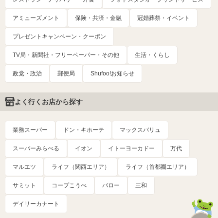
アミューズメント
保険・共済・金融
冠婚葬祭・イベント
プレゼントキャンペーン・クーポン
TV局・新聞社・フリーペーパー・その他
生活・くらし
政党・政治
郵便局
Shufoo!お知らせ
よく行くお店から探す
業務スーパー
ドン・キホーテ
マックスバリュ
スーパーみらべる
イオン
イトーヨーカドー
万代
マルエツ
ライフ（関西エリア）
ライフ（首都圏エリア）
サミット
コープこうべ
バロー
三和
デイリーカナート