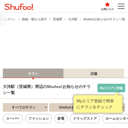
お気に入り
!​（シュフー）
路線・駅から探す
茨城県
大洋駅
Shufoo!お知らせのチラシ一覧
チラシ
店舗
大洋駅（茨城県）周辺のShufoo!お知らせのチラ
Myエリアに登録
シ一覧
Myエリア登録で簡単
にチラシをチェック
すべてのチラシ
Shufoo!お知らせ
新着順
スーパー
ファッション
家電
ドラッグストア
ホームセンタ