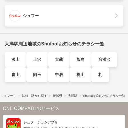
シュフー
大洋駅周辺地域のShufoo!お知らせのチラシ一覧
汲上
上沢
大蔵
飯島
台濁沢
青山
阿玉
中居
梶山
札
!​（シュフー）
路線・駅から探す
茨城県
大洋駅
Shufoo!お知らせのチラシ一覧
ONE COMPATHのサービス
シュフーチラシアプリ