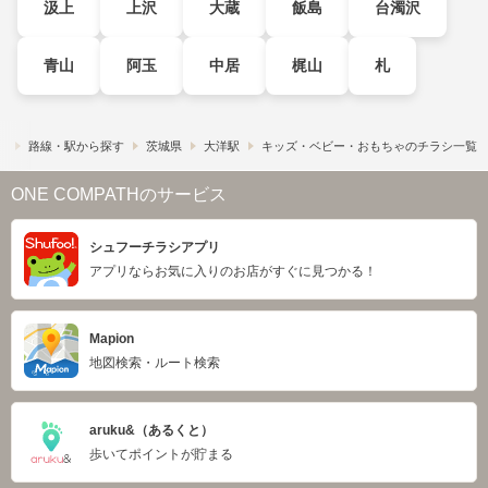
汲上
上沢
大蔵
飯島
台濁沢
青山
阿玉
中居
梶山
札
）
路線・駅から探す
茨城県
大洋駅
キッズ・ベビー・おもちゃのチラシ一覧
ONE COMPATHのサービス
シュフーチラシアプリ
アプリならお気に入りのお店がすぐに見つかる！
Mapion
地図検索・ルート検索
aruku&（あるくと）
歩いてポイントが貯まる