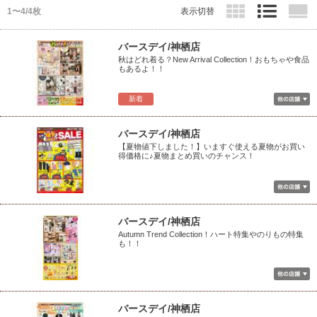
1〜4/4枚
表示切替
バースデイ/神栖店
秋はどれ着る？New Arrival Collection！おもちゃや食品
もあるよ！！
新着
バースデイ/神栖店
【夏物値下しました！】いますぐ使える夏物がお買い
得価格に♪夏物まとめ買いのチャンス！
バースデイ/神栖店
Autumn Trend Collection！ハート特集やのりもの特集
も！！
バースデイ/神栖店