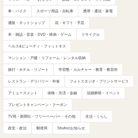
車・バイク
スポーツ用品・自転車
携帯・通信・家電
通販・ネットショップ
花・ギフト・手芸
本・雑誌・音楽・DVD・映画・ゲーム
リサイクル
ヘルス&ビューティ・フィットネス
マンション・戸建・リフォーム・レンタル収納
旅行・ホテル・リゾート
学習塾・カルチャー・教育・教習所
レストラン・デリバリー・外食
フォトスタジオ・プリントサービス
アミューズメント
保険・共済・金融
冠婚葬祭・イベント
プレゼントキャンペーン・クーポン
TV局・新聞社・フリーペーパー・その他
生活・くらし
政党・政治
郵便局
Shufoo!お知らせ