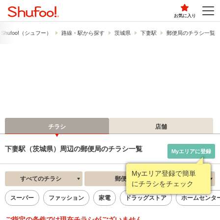
お気に入り
hufoo!​（シュフー）
路線・駅から探す
茨城県
下妻駅
郵便局のチラシ一覧
チラシ
店舗
下妻駅（茨城県）周辺の郵便局のチラシ一覧
Myエリアに登録
Myエリア登録で簡単
すべてのチラシ
郵便局
新着順
にチラシをチェック
スーパー
ファッション
家電
ドラッグストア
ホームセンタ
ご指定の条件では現在チラシがございません。