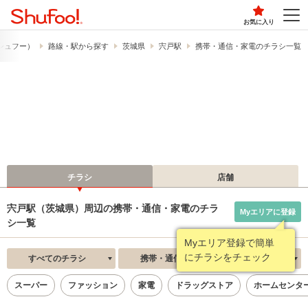
お気に入り
​（シュフー）
路線・駅から探す
茨城県
宍戸駅
携帯・通信・家電のチラシ一覧
チラシ
店舗
宍戸駅（茨城県）周辺の携帯・通信・家電のチラ
Myエリアに登録
シ一覧
Myエリア登録で簡単
にチラシをチェック
すべてのチラシ
携帯・通信・家電
新着順
スーパー
ファッション
家電
ドラッグストア
ホームセンタ