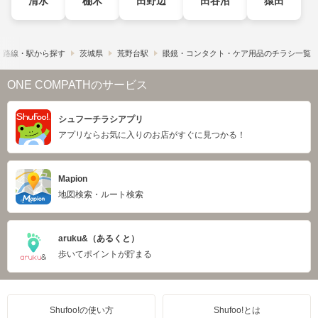
清水
棚木
田野辺
田谷沼
猿田
路線・駅から探す
茨城県
荒野台駅
眼鏡・コンタクト・ケア用品のチラシ一覧
ONE COMPATHのサービス
シュフーチラシアプリ
アプリならお気に入りのお店がすぐに見つかる！
Mapion
地図検索・ルート検索
aruku&（あるくと）
歩いてポイントが貯まる
Shufoo!の使い方
Shufoo!とは