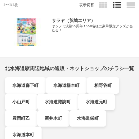
1〜1/1枚
表示切替
サラヤ（茨城エリア）
ヤシノミ洗剤55周年！550名様に豪華限定グッズが当
たる！
北水海道駅周辺地域の通販・ネットショップのチラシ一覧
水海道森下町
水海道橋本町
相野谷町
小山戸町
水海道諏訪町
水海道元町
豊岡町乙
新井木町
水海道栄町
水海道本町