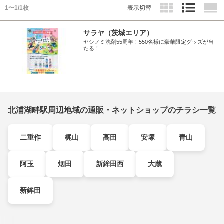
1〜1/1枚
表示切替
サラヤ（茨城エリア）
ヤシノミ洗剤55周年！550名様に豪華限定グッズが当
たる！
北浦湖畔駅周辺地域の通販・ネットショップのチラシ一覧
二重作
梶山
高田
安塚
青山
阿玉
烟田
新鉾田西
大蔵
新鉾田