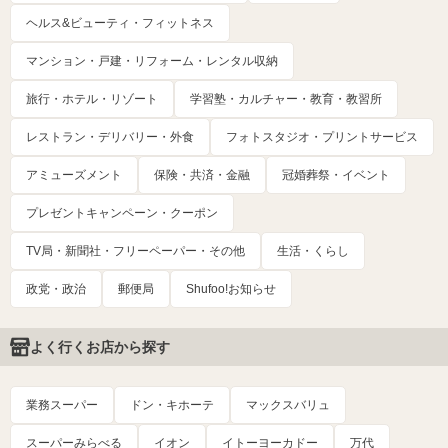
ヘルス&ビューティ・フィットネス
マンション・戸建・リフォーム・レンタル収納
旅行・ホテル・リゾート
学習塾・カルチャー・教育・教習所
レストラン・デリバリー・外食
フォトスタジオ・プリントサービス
アミューズメント
保険・共済・金融
冠婚葬祭・イベント
プレゼントキャンペーン・クーポン
TV局・新聞社・フリーペーパー・その他
生活・くらし
政党・政治
郵便局
Shufoo!お知らせ
よく行くお店から探す
業務スーパー
ドン・キホーテ
マックスバリュ
スーパーみらべる
イオン
イトーヨーカドー
万代