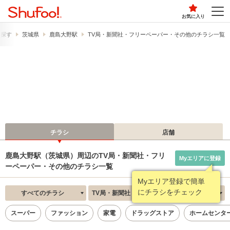
お気に入り
ら探す
茨城県
鹿島大野駅
TV局・新聞社・フリーペーパー・その他のチラシ一覧
チラシ
店舗
鹿島大野駅（茨城県）周辺のTV局・新聞社・フリ
Myエリアに登録
ーペーパー・その他のチラシ一覧
Myエリア登録で簡単
にチラシをチェック
すべてのチラシ
TV局・新聞社・フリーペーパー・その他
新着順
スーパー
ファッション
家電
ドラッグストア
ホームセンタ