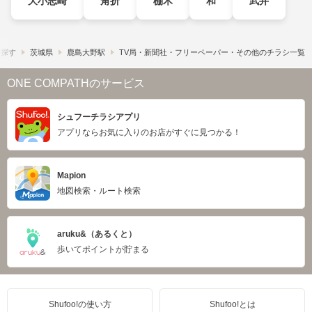
大小志崎
角折
棚木
和
武井
ら探す
茨城県
鹿島大野駅
TV局・新聞社・フリーペーパー・その他のチラシ一覧
ONE COMPATHのサービス
シュフーチラシアプリ
アプリならお気に入りのお店がすぐに見つかる！
Mapion
地図検索・ルート検索
aruku&（あるくと）
歩いてポイントが貯まる
Shufoo!の使い方
Shufoo!とは