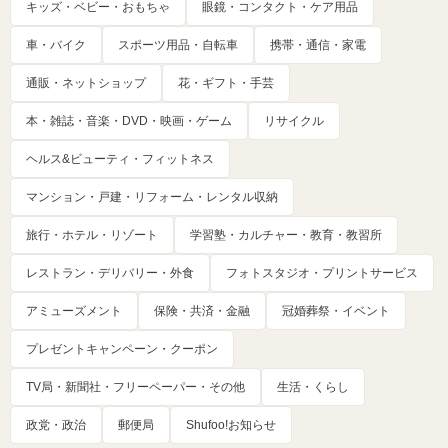
キッズ・ベビー・おもちゃ
眼鏡・コンタクト・ケア用品
車・バイク
スポーツ用品・自転車
携帯・通信・家電
通販・ネットショップ
花・ギフト・手芸
本・雑誌・音楽・DVD・映画・ゲーム
リサイクル
ヘルス&ビューティ・フィットネス
マンション・戸建・リフォーム・レンタル収納
旅行・ホテル・リゾート
学習塾・カルチャー・教育・教習所
レストラン・デリバリー・外食
フォトスタジオ・プリントサービス
アミューズメント
保険・共済・金融
冠婚葬祭・イベント
プレゼントキャンペーン・クーポン
TV局・新聞社・フリーペーパー・その他
生活・くらし
政党・政治
郵便局
Shufoo!お知らせ