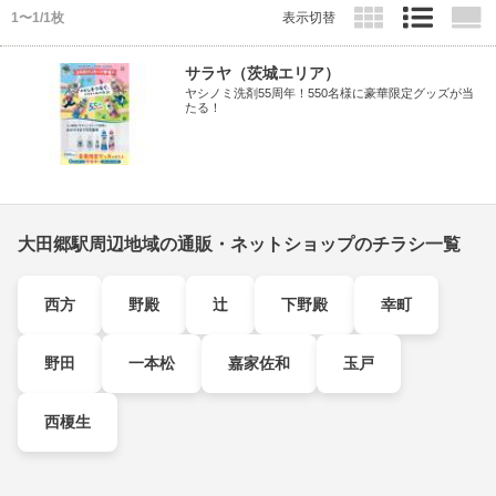
1〜1/1枚
表示切替
サラヤ（茨城エリア）
ヤシノミ洗剤55周年！550名様に豪華限定グッズが当
たる！
大田郷駅周辺地域の通販・ネットショップのチラシ一覧
西方
野殿
辻
下野殿
幸町
野田
一本松
嘉家佐和
玉戸
西榎生