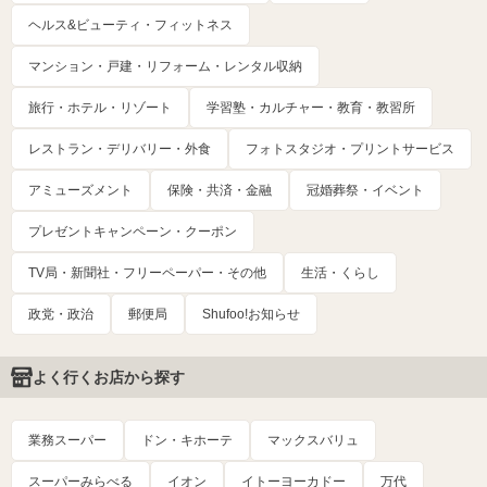
ヘルス&ビューティ・フィットネス
マンション・戸建・リフォーム・レンタル収納
旅行・ホテル・リゾート
学習塾・カルチャー・教育・教習所
レストラン・デリバリー・外食
フォトスタジオ・プリントサービス
アミューズメント
保険・共済・金融
冠婚葬祭・イベント
プレゼントキャンペーン・クーポン
TV局・新聞社・フリーペーパー・その他
生活・くらし
政党・政治
郵便局
Shufoo!お知らせ
よく行くお店から探す
業務スーパー
ドン・キホーテ
マックスバリュ
スーパーみらべる
イオン
イトーヨーカドー
万代