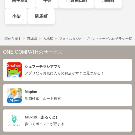
南中島町
平台
門倉新田町
川崎町
小柴
馴馬町
線・駅から探す
茨城県
入地駅
フォトスタジオ・プリントサービスのチラシ一覧
ONE COMPATHのサービス
シュフーチラシアプリ
アプリならお気に入りのお店がすぐに見つかる！
Mapion
地図検索・ルート検索
aruku&（あるくと）
歩いてポイントが貯まる