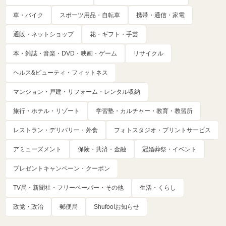
車・バイク
スポーツ用品・自転車
携帯・通信・家電
通販・ネットショップ
花・ギフト・手芸
本・雑誌・音楽・DVD・映画・ゲーム
リサイクル
ヘルス&ビューティ・フィットネス
マンション・戸建・リフォーム・レンタル収納
旅行・ホテル・リゾート
学習塾・カルチャー・教育・教習所
レストラン・デリバリー・外食
フォトスタジオ・プリントサービス
アミューズメント
保険・共済・金融
冠婚葬祭・イベント
プレゼントキャンペーン・クーポン
TV局・新聞社・フリーペーパー・その他
生活・くらし
政党・政治
郵便局
Shufoo!お知らせ