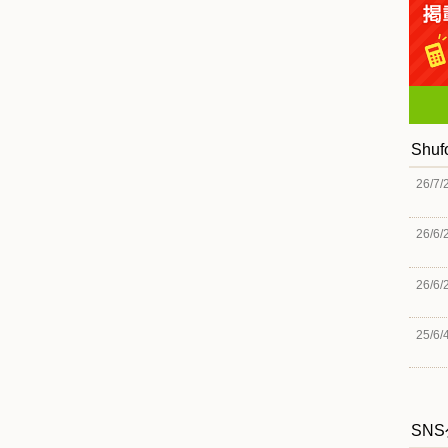
Shu
26/7/
26/6/
26/6/
25/6/
SN