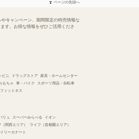
ページの先頭へ
ルやキャンペーン、期間限定の特売情報な
だけます。お得な情報をぜひご活用くださ
ンビニ
ドラッグストア
家具・ホームセンター
おもちゃ
車・バイク
スポーツ用品・自転車
フィットネス
バリュ
スーパーみらべる
イオン
フ（関西エリア）
ライフ（首都圏エリア）
イリーカナート