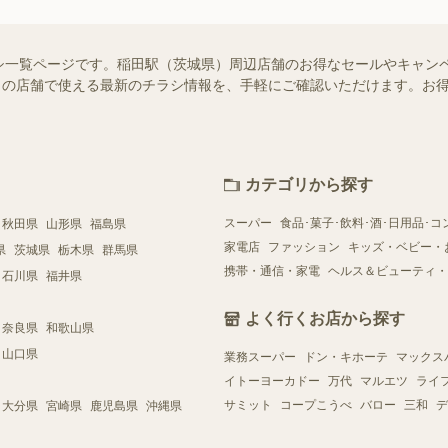
シ一覧ページです。稲田駅（茨城県）周辺店舗のお得なセールやキャン
はお近くの店舗で使える最新のチラシ情報を、手軽にご確認いただけます。
カテゴリから探す
スーパー
食品･菓子･飲料･酒･日用品･コ
秋田県
山形県
福島県
家電店
ファッション
キッズ・ベビー・
県
茨城県
栃木県
群馬県
携帯・通信・家電
ヘルス＆ビューティ・
石川県
福井県
よく行くお店から探す
奈良県
和歌山県
山口県
業務スーパー
ドン・キホーテ
マックス
イトーヨーカドー
万代
マルエツ
ライ
サミット
コープこうべ
バロー
三和
デ
大分県
宮崎県
鹿児島県
沖縄県