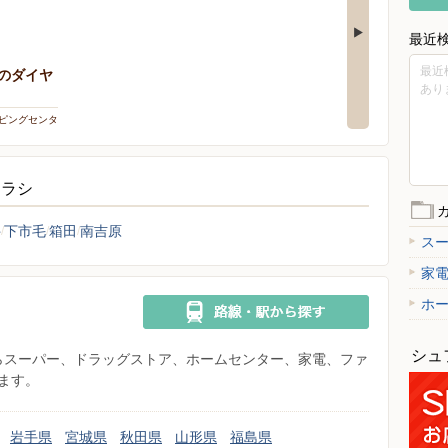
最近
最近
のダイヤ
あり
ッピングセンタ
チラシ
井
下市毛
箱田
南吉原
ス
家
ホ
シュ
県からスーパー、ドラッグストア、ホームセンター、家電、ファ
ます。
岩手県
宮城県
秋田県
山形県
福島県