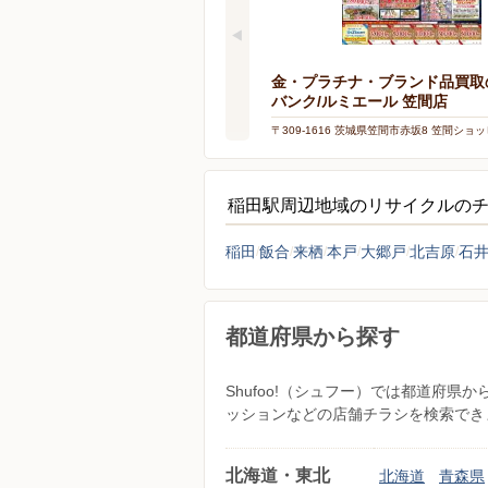
金・プラチナ・ブランド品買取
バンク/ルミエール 笠間店
〒309-1616 茨城県笠間市赤坂8 笠間ショ
ー ポレポレシティ2F
稲田駅周辺地域のリサイクルの
稲田
飯合
来栖
本戸
大郷戸
北吉原
石
都道府県から探す
Shufoo!（シュフー）では都道府
ッションなどの店舗チラシを検索でき
北海道・東北
北海道
青森県