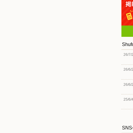
Shu
26/7/
26/6/
26/6/
25/6/
SN