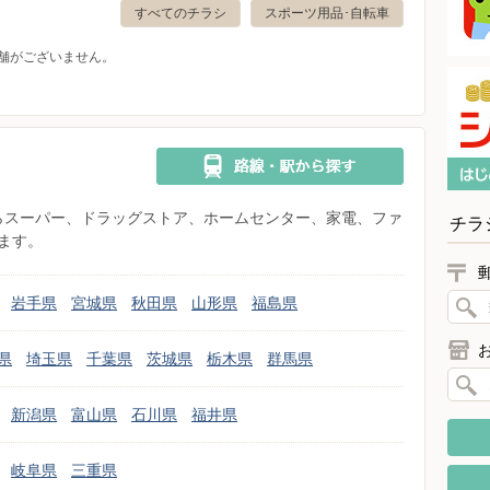
すべてのチラシ
スポーツ用品･自転車
舗がございません。
県からスーパー、ドラッグストア、ホームセンター、家電、ファ
チラ
ます。
岩手県
宮城県
秋田県
山形県
福島県
県
埼玉県
千葉県
茨城県
栃木県
群馬県
新潟県
富山県
石川県
福井県
岐阜県
三重県