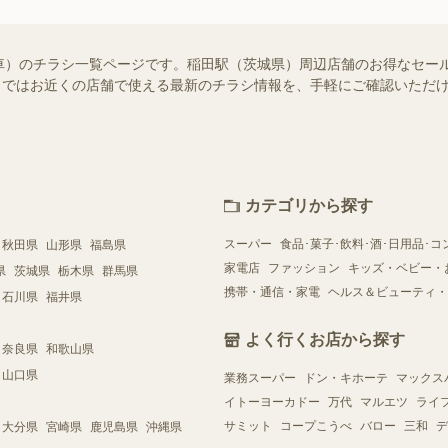
車）のチラシ一覧ページです。稲田駅（茨城県）周辺店舗のお得なセー
ュフー）ではお近くの店舗で使える最新のチラシ情報を、手軽にご確認いた
カテゴリから探す
スーパー
食品･菓子･飲料･酒･日用品･コ
秋田県
山形県
福島県
家電店
ファッション
キッズ・ベビー・
県
茨城県
栃木県
群馬県
携帯・通信・家電
ヘルス＆ビューティ・
石川県
福井県
よく行くお店から探す
奈良県
和歌山県
山口県
業務スーパー
ドン・キホーテ
マックス
イトーヨーカドー
万代
マルエツ
ライ
サミット
コープこうべ
バロー
三和
デ
大分県
宮崎県
鹿児島県
沖縄県