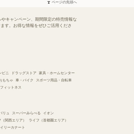
ページの先頭へ
ルやキャンペーン、期間限定の特売情報な
だけます。お得な情報をぜひご活用くださ
ンビニ
ドラッグストア
家具・ホームセンター
おもちゃ
車・バイク
スポーツ用品・自転車
フィットネス
バリュ
スーパーみらべる
イオン
フ（関西エリア）
ライフ（首都圏エリア）
イリーカナート