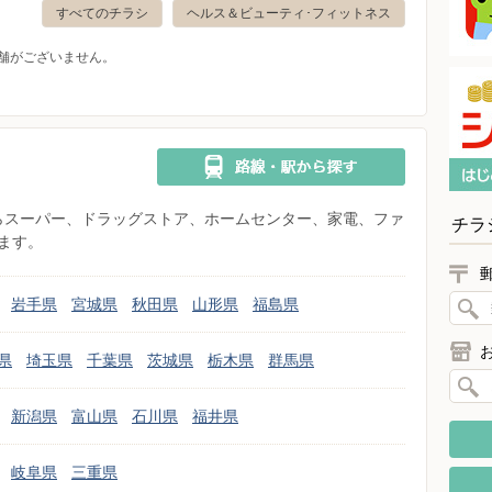
すべてのチラシ
ヘルス＆ビューティ･フィットネス
舗がございません。
県からスーパー、ドラッグストア、ホームセンター、家電、ファ
チラ
ます。
岩手県
宮城県
秋田県
山形県
福島県
県
埼玉県
千葉県
茨城県
栃木県
群馬県
新潟県
富山県
石川県
福井県
岐阜県
三重県