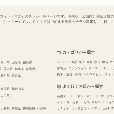
・フィットネス）のチラシ一覧ページです。潮来駅（茨城県）周辺店舗
foo!（シュフー）ではお近くの店舗で使える最新のチラシ情報を、手軽
カテゴリから探す
スーパー
食品･菓子･飲料･酒･日用品･コ
秋田県
山形県
福島県
家電店
ファッション
キッズ・ベビー・
県
茨城県
栃木県
群馬県
携帯・通信・家電
ヘルス＆ビューティ・
石川県
福井県
よく行くお店から探す
奈良県
和歌山県
山口県
業務スーパー
ドン・キホーテ
マックス
イトーヨーカドー
万代
マルエツ
ライ
サミット
コープこうべ
バロー
三和
デ
大分県
宮崎県
鹿児島県
沖縄県