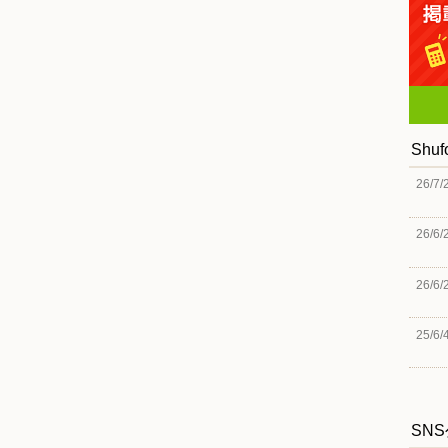
Shu
26/7/
26/6/
26/6/
25/6/
SN