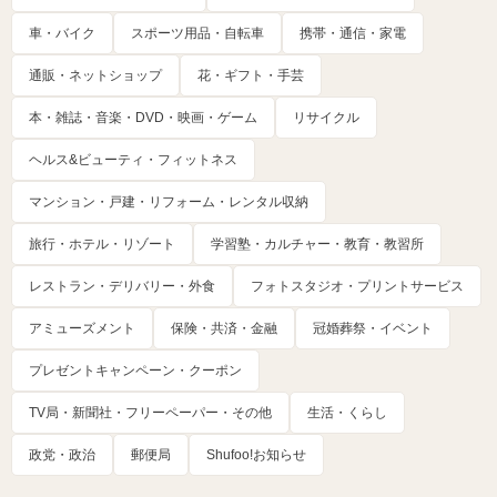
車・バイク
スポーツ用品・自転車
携帯・通信・家電
通販・ネットショップ
花・ギフト・手芸
本・雑誌・音楽・DVD・映画・ゲーム
リサイクル
ヘルス&ビューティ・フィットネス
マンション・戸建・リフォーム・レンタル収納
旅行・ホテル・リゾート
学習塾・カルチャー・教育・教習所
レストラン・デリバリー・外食
フォトスタジオ・プリントサービス
アミューズメント
保険・共済・金融
冠婚葬祭・イベント
プレゼントキャンペーン・クーポン
TV局・新聞社・フリーペーパー・その他
生活・くらし
政党・政治
郵便局
Shufoo!お知らせ