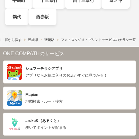
平磯町
十三奉行
西十三奉行
道メキ
鶴代
西赤坂
線・駅から探す
茨城県
磯崎駅
フォトスタジオ・プリントサービスのチラシ一覧
ONE COMPATHのサービス
シュフーチラシアプリ
アプリならお気に入りのお店がすぐに見つかる！
Mapion
地図検索・ルート検索
aruku&（あるくと）
歩いてポイントが貯まる