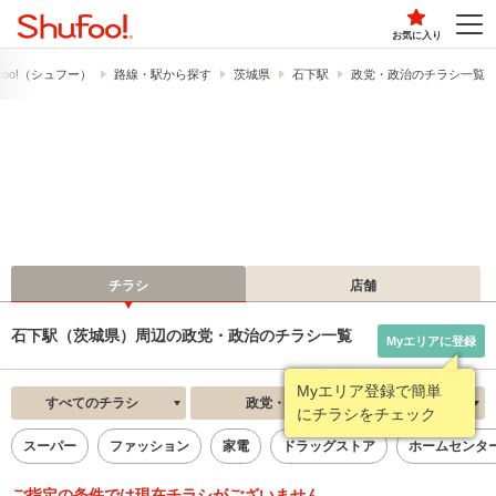
お気に入り
foo!​（シュフー）
路線・駅から探す
茨城県
石下駅
政党・政治のチラシ一覧
チラシ
店舗
石下駅（茨城県）周辺の政党・政治のチラシ一覧
Myエリアに登録
Myエリア登録で簡単
すべてのチラシ
政党・政治
新着順
にチラシをチェック
スーパー
ファッション
家電
ドラッグストア
ホームセンタ
ご指定の条件では現在チラシがございません。