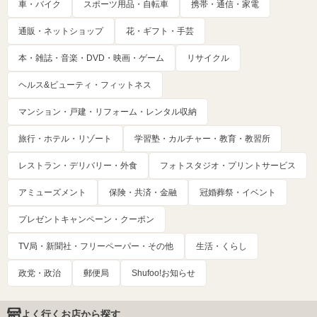
車・バイク
スポーツ用品・自転車
携帯・通信・家電
通販・ネットショップ
花・ギフト・手芸
本・雑誌・音楽・DVD・映画・ゲーム
リサイクル
ヘルス&ビューティ・フィットネス
マンション・戸建・リフォーム・レンタル収納
旅行・ホテル・リゾート
学習塾・カルチャー・教育・教習所
レストラン・デリバリー・外食
フォトスタジオ・プリントサービス
アミューズメント
保険・共済・金融
冠婚葬祭・イベント
プレゼントキャンペーン・クーポン
TV局・新聞社・フリーペーパー・その他
生活・くらし
政党・政治
郵便局
Shufoo!お知らせ
よく行くお店から探す