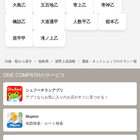
大島乙
五百地乙
寄上乙
寄神乙
橋詰乙
大道通甲
人数平乙
舘本乙
居平甲
滝ノ上乙
路線・駅から探す
福島県
湯野上温泉駅
通販・ネットショップのチラシ一覧
ONE COMPATHのサービス
シュフーチラシアプリ
アプリならお気に入りのお店がすぐに見つかる！
Mapion
地図検索・ルート検索