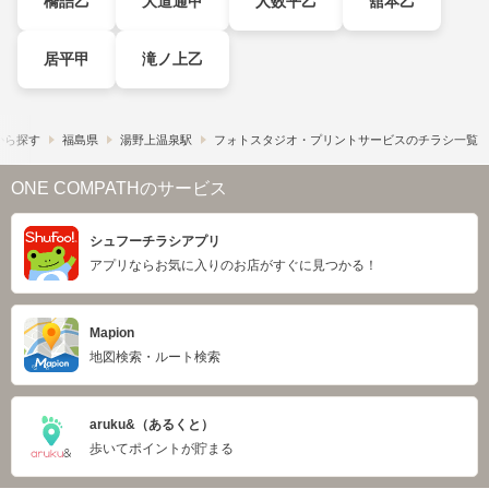
橋詰乙
大道通甲
人数平乙
舘本乙
居平甲
滝ノ上乙
から探す
福島県
湯野上温泉駅
フォトスタジオ・プリントサービスのチラシ一覧
ONE COMPATHのサービス
シュフーチラシアプリ
アプリならお気に入りのお店がすぐに見つかる！
Mapion
地図検索・ルート検索
aruku&（あるくと）
歩いてポイントが貯まる