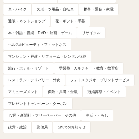
車・バイク
スポーツ用品・自転車
携帯・通信・家電
通販・ネットショップ
花・ギフト・手芸
本・雑誌・音楽・DVD・映画・ゲーム
リサイクル
ヘルス&ビューティ・フィットネス
マンション・戸建・リフォーム・レンタル収納
旅行・ホテル・リゾート
学習塾・カルチャー・教育・教習所
レストラン・デリバリー・外食
フォトスタジオ・プリントサービス
アミューズメント
保険・共済・金融
冠婚葬祭・イベント
プレゼントキャンペーン・クーポン
TV局・新聞社・フリーペーパー・その他
生活・くらし
政党・政治
郵便局
Shufoo!お知らせ