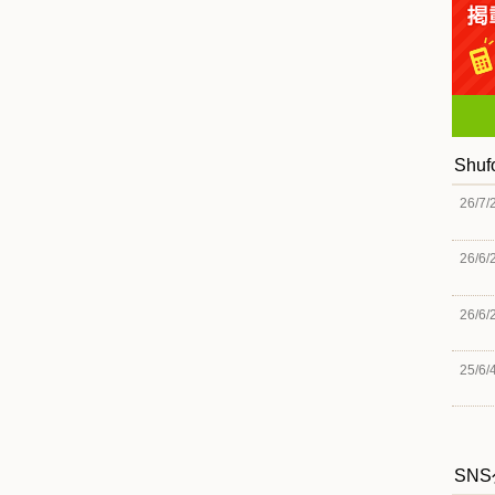
Shu
26/7/
26/6/
26/6/
25/6/
SN