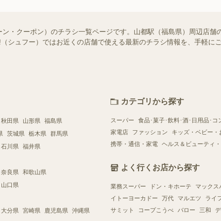
ーン・クーポン）のチラシ一覧ページです。山都駅（福島県）周辺店舗
foo!（シュフー）ではお近くの店舗で使える最新のチラシ情報を、手軽
カテゴリから探す
スーパー
食品･菓子･飲料･酒･日用品･コ
秋田県
山形県
福島県
家電店
ファッション
キッズ・ベビー・
県
茨城県
栃木県
群馬県
携帯・通信・家電
ヘルス＆ビューティ・
石川県
福井県
よく行くお店から探す
奈良県
和歌山県
山口県
業務スーパー
ドン・キホーテ
マックス
イトーヨーカドー
万代
マルエツ
ライ
サミット
コープこうべ
バロー
三和
デ
大分県
宮崎県
鹿児島県
沖縄県