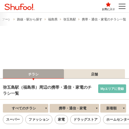
お気に入り
シュフー）
路線・駅から探す
福島県
弥五島駅
携帯・通信・家電のチラシ一覧
チラシ
店舗
弥五島駅（福島県）周辺の携帯・通信・家電のチ
Myエリアに登録
ラシ一覧
すべてのチラシ
携帯・通信・家電
新着順
スーパー
ファッション
家電
ドラッグストア
ホームセンタ